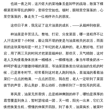
也就一夜之间，这片偌大的菜地像丢盔卸甲的战场，散落下棵
棵菜茬和零乱的脚印，变得空空如也。顿时，眼睛里空落落的，心
里空落落的，像走失了一位相伴许久的朋友。
这些日子来，我见证了这片油菜的成长，——从栽种到收获。
种油菜是辛苦活儿。整地、打宕、分发菜苗，哪一道程序不让
人汗流浃背？小时候，最让我不堪的便是与油菜相关的农活，而面
前的这块菜地却是一对上了年纪的老人栽种的。老人整好地、打好
宕，用了两三天的时间才把菜苗栽种好。那些天，天气晴朗，这对
老人又佝偻着身体担来一桶桶水，一棵棵地浇，像当年喂食奶水一
样呵护着这片嗷嗷待哺的菜苗。等油菜苗焕发出绿油油的生机的时
候，已是寒冬时节。经常看到这对老人跑到地头，喜滋滋的看着油
菜们一点点的饱满、一点点的茁壮。我在想，老人一定听到了菜苗
拔节的声音，那么美妙，那么动听，仿佛听到了一首悦耳的民谣。
寒风里，油菜无所畏惧，总是精神爽朗的样子，哪怕是厚厚的
霜雪覆盖到身上，暂时瑟缩成一团，天一晴，阳光一出来，它们又
倏然恢复生机，懵懂的伸展开四肢。到了春天，油菜疯长，被菜叶