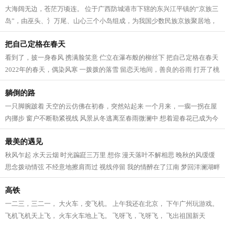
大海阔无边，苍茫万顷连。 位于广西防城港市下辖的东兴江平镇的“京族三
岛”，由巫头、氵万尾、山心三个小岛组成，为我国少数民族京族聚居地，
故此称之。它面临北部湾，背倚十...
把自己定格在春天
看到了，披一身春风 携满脸笑意 伫立在瀑布般的柳丝下 把自己定格在春天
2022年的春天，偶染风寒 一拨拨的落雪 留恋天地间，善良的谷雨 打开了桃
花心飞菲 眼眸飘逸浪漫 昨夜的一场...
躺倒的路
一只脚腕跛着 天空的云仿佛在初春，突然站起来 一个月来，一瘸一拐在屋
内挪步 窗户不断勒紧视线 风景从冬逃离至春雨微澜中 想着迎春花已成为今
年过往的旧时光 轮椅并不意味着光...
最美的遇见
秋风乍起 水天云烟 时光蹁跹三万里 想你 漫天落叶不解相思 晚秋的风缓缓
思念拨动情弦 不经意地擦肩而过 视线停留 我的情醉在了江南 梦回洋澜湖畔
那个温馨的夜晚 深情凝望 十指相...
高铁
一二三，三二一， 大火车，变飞机。 上午我还在北京， 下午广州玩游戏。
飞机飞机天上飞， 火车火车地上飞。 飞呀飞，飞呀飞， 飞出祖国新天