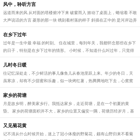
风中，聆听方言
远道而来的风 从对面的塔楼俯冲下来 破窗而入 掀动了桌面上，蜷缩着 不敢
大声说话的方言 菱形的那一块 镌刻着村落的样子 斜插在正中的 是河岸边弄
潮的杨柳 桥上垂钓的身影，再次...
在乡下过年
过年是一生中最 幸福 的时刻。 住在城里，每到年关，我都怀念那些在乡下
的日子，特别是在乡下过年的情形。 小时候，不知道什么叫过年，只觉得
可以无拘无束的玩，很开心。儿时的...
儿时冬日暖
往记忆深处走，不少鲜活的事儿像鱼儿从春池里跃上来。年少的冬日，天
虽寒凉，却有不少甜蜜和乐趣，似一块烤红薯，热腾腾地吃下去，心窝窝
一下子就暖了。 故乡的冬天安闲，冷风...
家乡的荷塘
月是故乡明，醉美家乡行。我抵达家乡，走近荷塘，是在一个初夏的黄
昏。 家乡的荷塘面积并不大，家乡的位置又偏安一隅，荷塘历经岁月，基
本上还算保住了原生态，少有人为的修茸...
又见菊花黄
记不清从什么时候开始，迷上了冠小体瘦的野菊花，颇有山野归来不看菊