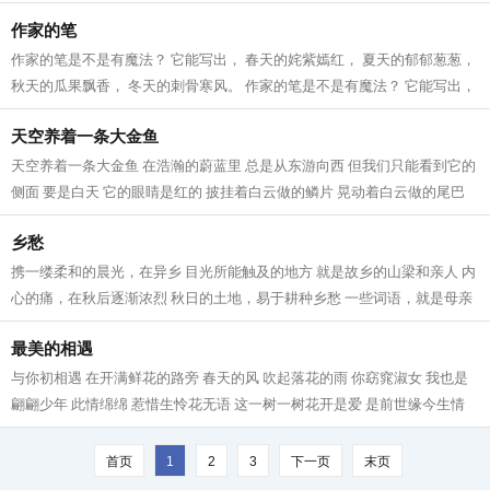
地。...
作家的笔
作家的笔是不是有魔法？ 它能写出， 春天的姹紫嫣红， 夏天的郁郁葱葱，
秋天的瓜果飘香， 冬天的刺骨寒风。 作家的笔是不是有魔法？ 它能写出，
天空的湛蓝深远， 大地的宽阔无...
天空养着一条大金鱼
天空养着一条大金鱼 在浩瀚的蔚蓝里 总是从东游向西 但我们只能看到它的
侧面 要是白天 它的眼睛是红的 披挂着白云做的鳞片 晃动着白云做的尾巴
它张合的白云嘴 吐着一朵朵 好看的...
乡愁
携一缕柔和的晨光，在异乡 目光所能触及的地方 就是故乡的山梁和亲人 内
心的痛，在秋后逐渐浓烈 秋日的土地，易于耕种乡愁 一些词语，就是母亲
的庄稼 在乡下，草垛如同古堡 守候...
最美的相遇
与你初相遇 在开满鲜花的路旁 春天的风 吹起落花的雨 你窈窕淑女 我也是
翩翩少年 此情绵绵 惹惜生怜花无语 这一树一树花开是爱 是前世缘今生情
我呼唤你，轻轻的 一笑留千年 最美...
首页
1
2
3
下一页
末页