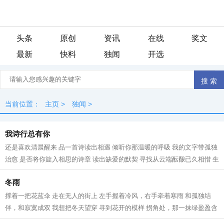
头条
原创
资讯
在线
奖文
最新
快料
独闻
开选
当前位置：
主页
>
独闻
>
我诗行总有你
还是喜欢清晨醒来 品一首诗读出相遇 倾听你那温暖的呼吸 我的文字带孤独
治愈 是否将你旋入相思的诗章 读出缺爱的默契 寻找从云端酝酿已久相惜 生
命中那人，会不会把我弄丢？ 这...
冬雨
撑着一把花蓝伞 走在无人的街上 左手握着冷风，右手牵着寒雨 和孤独结
伴，和寂寞成双 我想把冬天望穿 寻到花开的模样 拐角处，那一抹绿盈盈含
香 冬天，在伞下闪闪发烫 走过的路...