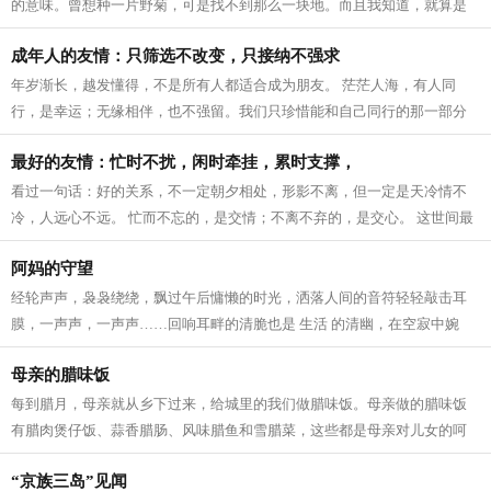
的意味。曾想种一片野菊，可是找不到那么一块地。而且我知道，就算是
圈养在眼前，最后的结果是花开得并不...
成年人的友情：只筛选不改变，只接纳不强求
年岁渐长，越发懂得，不是所有人都适合成为朋友。 茫茫人海，有人同
行，是幸运；无缘相伴，也不强留。我们只珍惜能和自己同行的那一部分
人。 成年人的 友情 ，从来都是只筛选不...
最好的友情：忙时不扰，闲时牵挂，累时支撑，
看过一句话：好的关系，不一定朝夕相处，形影不离，但一定是天冷情不
冷，人远心不远。 忙而不忘的，是交情；不离不弃的，是交心。 这世间最
好的 友情 ，莫过于忙时不扰，闲时牵...
阿妈的守望
经轮声声，袅袅绕绕，飘过午后慵懒的时光，洒落人间的音符轻轻敲击耳
膜，一声声，一声声……回响耳畔的清脆也是 生活 的清幽，在空寂中婉
转、在空灵中婉约，阿妈转动经轮，那...
母亲的腊味饭
每到腊月，母亲就从乡下过来，给城里的我们做腊味饭。母亲做的腊味饭
有腊肉煲仔饭、蒜香腊肠、风味腊鱼和雪腊菜，这些都是母亲对儿女的呵
护和疼爱。 小雪时节，天气变得干燥，...
“京族三岛”见闻