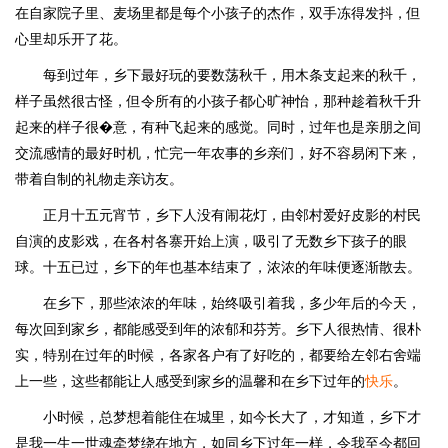
在自家院子里、麦场里都是每个小孩子的杰作，双手冻得发抖，但
心里却乐开了花。
每到过年，乡下最好玩的要数荡秋千，用木条支起来的秋千，
样子虽然很古怪，但令所有的小孩子都心旷神怡，那种趁着秋千升
起来的样子很�意，有种飞起来的感觉。同时，过年也是亲朋之间
交流感情的最好时机，忙完一年农事的乡亲们，好不容易闲下来，
带着自制的礼物走亲访友。
正月十五元宵节，乡下人没有闹花灯，由邻村爱好皮影的村民
自演的皮影戏，在各村各寨开始上演，吸引了无数乡下孩子的眼
球。十五已过，乡下的年也基本结束了，浓浓的年味便逐渐散去。
在乡下，那些浓浓的年味，始终吸引着我，多少年后的今天，
每次回到家乡，都能感受到年的浓郁和芬芳。乡下人很热情、很朴
实，特别在过年的时候，各家各户有了好吃的，都要给左邻右舍端
上一些，这些都能让人感受到家乡的温馨和在乡下过年的
快乐
。
小时候，总梦想着能住在城里，如今长大了，才知道，乡下才
是我一生一世魂牵梦绕在地方，如同乡下过年一样，令我至今都回