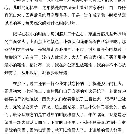
心。儿时的记忆中，过年就是爬在墙头上看邻居家杀猪，自己馋得
直流口水，回家后又给母亲哭鼻子。于是，过年成了我小时候梦寐
以求的事，每天都念叨着什么时候过年。
记得在我小的时候，每到腊月二十左右，家里要蒸几盆热腾腾
的白面馒头，上面点上红颜色，小馒头和花卷留着自己家里吃，那
些特别大的馒头，是留着走亲戚用的。不过，过年最开心的莫过于
放鞭炮了，在乡下，没有人放烟火，大人们给自家的孩子买了那种
最小的鞭炮。记得有一次，我在外公家里放鞭炮，我的手不小心被
炸伤了，从那以后，我很少放鞭炮。
在乡下，过年还有一样令我难以忘怀的，那就是乡下的社火。
正月初六、七的晚上，由村民们自导自演的社火开始了，各家各户
都要很早的吃晚饭，因为大人们都要带孩子去看社火，记得那些社
火，无论是耍狮子、舞龙，还是船姑娘，都是小伙伴们喜爱的。然
而，最令我难忘的是在过年的时候堆雪人了。年关临近，我总是盼
望着一场大雪从天而至，下雪的日子里，小孩子总是喜欢清扫自家
庭院的落雪，因为扫完雪，就可以堆雪人了。比谁堆的雪人好看，