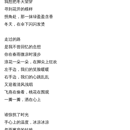
我想把冬天望穿
寻到花开的模样
拐角处，那一抹绿盈盈含香
冬天，在伞下闪闪发烫
走过的路
是我不曾回忆的念想
你在春雨微凉时漫步
浪花一朵一朵，在脚尖上狂欢
左手边，我们的笑脸暖暖
右手边，我们的心跳乱乱
又迎着清风浅唱
飞燕在偷看，桃花在围观
一瓣一瓣，洒在心上
谁惊扰了时光
手心上的温度，冰凉冰凉
忽而擦肩的姑娘