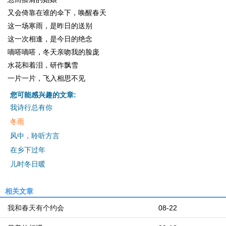
又会倚靠在谁的伞下，唤醒春天
这一场寒雨，是昨日的送别
这一次相逢，是今日的绝念
嘀嗒嘀嗒，冬天亲吻我的脸庞
水花和着泪，研作飘雪
一片一片，飞入相思不见
您可能感兴趣的文章:
我诗行总有你
冬雨
风中，聆听方言
在乡下过年
儿时冬日暖
相关文章
我和春天有个约会
08-22