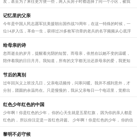
友，甚至为了来往更方便一些，两人买房子时都选择了同一个小区，被我
们称为一对“形影不离的姐妹花”。 可是...
记忆里的父亲
今年是中国人民志愿军抗美援朝出国作战70周年，在这一特殊的时候，一
位14岁入伍，革命一生，获得过20多枚军功章的老兵的名字频频从心底浮
起，他就是“王帮民”---我的父亲。 当年...
给母亲的诗
忽而逝去的岁月，提醒着光阴的短暂。而母亲，依然在以她不变的温暖，
陪伴着我的日日月月。我知道，所有的文字都无法还原母亲的爱，我更知
道，所有的表达都是轻浮的陈述，母亲...
节后的离别
过年回兴义上班没几日，父亲电话频传，问寒问暖。我并不感到意外，才
分别，团圆的余温尚在。只是慢慢的，我从父亲每日一个电话里，觉察出
更深层次的意蕴——父亲已渐衰老，知...
红色少年红色的中国
少年啊！你是红色的少年， 你的心天生就是五星红旗， 因为你的亲人都是
红色的， 所以你注定是一首红色诗篇。 少年啊！你是红色的少年， 你的信
仰天生就是红色的， 因为我和你一...
黎明不必守候