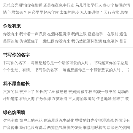
天总会亮 哪怕你在酣睡 还是在夜色中行走 鸟儿呼唤早行人 多少个黎明静悄
悄 问君如否？ 何必早早起来守候 太阳的脚步 无人阻碍得了 天行有常 总在
你意识之外 百折不挠 偶尔抬头远...
你没有来
你没有来 我带着一声叹息 在酒杯里沉浮 我闭上眼 轻轻抬手，在眼前 遮住
美丽的脸 仿佛遮住了一瓣红唇 你没有来 我仍然把酒杯酌满 红色液体 是苦
涩的相思 对着月空 我像对待情人一...
书写你的名字
书写你的名字， 每当想起你是一个活泼可爱的人时， 书写起来你的字总是
个个生动、有情。 书写你的名字， 每当想起你是一个孤苦悲哀的人时， 书
写起来你的字总是个个寒颤、惊心...
我不愿当船长
六岁的我 被推上了 船长的宝座 被爸爸 被妈妈 被学校 驾驶一艘书船 划动两
杆铅笔桨 在语文海 在数学海 在英语海 三大海的浪涛间 任意地漂 船破了 装
满了书包 桨坏了 堆成了柴火垛...
绿色炕围墙
夕光渐暗 窗户上的冰花 在满屋蒸汽中融化 昏黄的灯光变得湿漉漉 外面没有
声音传来 我们也没有说话 两笼热气腾腾的馒头 细微地呼着气 暗绿色的炕围