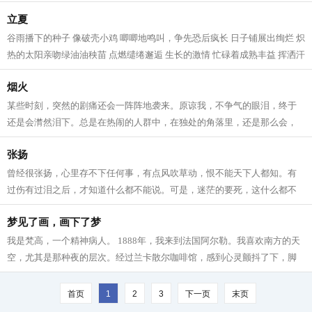
像一条摘掉的围巾 围着趴在土炕...
立夏
谷雨播下的种子 像破壳小鸡 唧唧地鸣叫，争先恐后疯长 日子铺展出绚烂 炽
热的太阳亲吻绿油油秧苗 点燃缱绻邂逅 生长的激情 忙碌着成熟丰益 挥洒汗
水 哪有时间怠慢张望 来吧，倚靠...
烟火
某些时刻，突然的剧痛还会一阵阵地袭来。原谅我，不争气的眼泪，终于
还是会潸然泪下。总是在热闹的人群中，在独处的角落里，还是那么会，
突然，突然地，想起您来，想起您的音...
张扬
曾经很张扬，心里存不下任何事，有点风吹草动，恨不能天下人都知。有
过伤有过泪之后，才知道什么都不能说。可是，迷茫的要死，这什么都不
能说，还不把人憋死。一度曾经怀疑，...
梦见了画，画下了梦
我是梵高，一个精神病人。 1888年，我来到法国阿尔勒。我喜欢南方的天
空，尤其是那种夜的层次。经过兰卡散尔咖啡馆，感到心灵颤抖了下，脚
下一顿——是的，这儿有东西在召唤我...
首页
1
2
3
下一页
末页