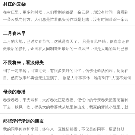
村庄的云朵
在村庄里，更多的时候，人们看到的都是一朵云起，却没有时间一直看到
一朵云飘向何方。人们总是忙着低头劳作或是赶路，没有时间跟踪一朵云
的去向。 我奶奶有时候在院子里手搭凉...
二月春来早
二月的大地，已过立春节气，这就是春天了。 只是春风料峭，倒春寒还在
做最后的挣扎，企图在人间制造出最后的一点风浪，但是大地的深处已被
喊醒，春天的温暖势不可挡，无论是天...
不畏将来，看淡得失
到了一定年龄，回望过去，有很多美好的回忆，仿佛还鲜活如昨，历历在
目。然而故事却再也无法重演了。 物是人非事事休，唯有剩下“人面不知何
处去，桃花依旧笑春风”的无奈感伤...
母亲的春播
春云卷卷，阳光熙和，大好春光正适春播。记忆中的母亲春天把番薯苗种
下去，秋风一吹，榔头大的番薯就从地里刨出来，我家的篱笆小院里，就
有了一个个番薯堆成的小山头。 春天万...
那些渐行渐远的朋友
我的同事何燕和李晨，多年来一直性情相投，不仅是好同事，更是好朋