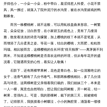
开得也小，一小朵一小朵，粉中带白，羞涩得惹人怜爱。小花不禁
风，风一拂过，就落入了院外泥泞的水沟里，被在水沟里嬉戏的鸭
鹅啄食。
而另一株樱桃树，就不这般，可以用虬枝盘曲来形容。一树繁
花，朵朵绽放，洁白胜雪，在小家碧玉的底色上，竟有了几缕清
雅，散发着淡淡的诗意与朦胧，加上樱桃的枝丫本就不是笔直，从
而增添了几分柔美之姿。等花一落，结出的樱桃，大而肥，粒粒胜
玛瑙。相比较而言，这棵樱桃的生长环境“得天独厚”——离茅厕不到
两米。不知道这棵樱桃树是否喜欢这样的环境，但从每年花开的盛
况看，它随遇而安的心性，着实让人敬佩！
石阶下，还有两棵苹果树，花色是青白色，如一位清雅绝尘的
女子，连香气都有了几分书卷气，和那两株樱桃相比，多了几分清
高与诗意。这两棵树是父亲领着我们栽的，我们姐妹三个，本来是
一人一棵，寓意也自然明白，想让我们如同树般，开一树花，结一
树果，坚强向上。可是，我的那棵树，栽下的第三天，就被猪啃
了。记得那天，我抚摸着小树啜泣，小小的胸腔里，涌荡着一缕缕