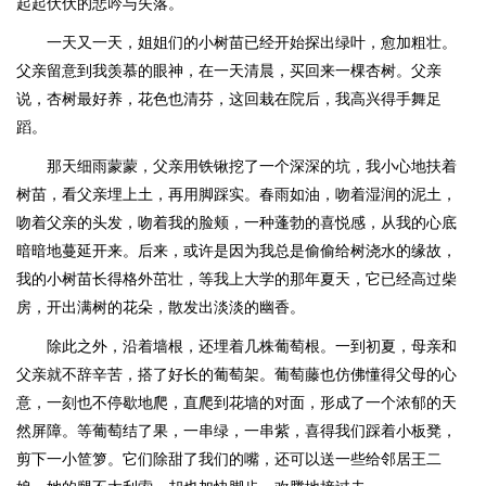
起起伏伏的悲吟与失落。
一天又一天，姐姐们的小树苗已经开始探出绿叶，愈加粗壮。
父亲留意到我羡慕的眼神，在一天清晨，买回来一棵杏树。父亲
说，杏树最好养，花色也清芬，这回栽在院后，我高兴得手舞足
蹈。
那天细雨蒙蒙，父亲用铁锹挖了一个深深的坑，我小心地扶着
树苗，看父亲埋上土，再用脚踩实。春雨如油，吻着湿润的泥土，
吻着父亲的头发，吻着我的脸颊，一种蓬勃的喜悦感，从我的心底
暗暗地蔓延开来。后来，或许是因为我总是偷偷给树浇水的缘故，
我的小树苗长得格外茁壮，等我上大学的那年夏天，它已经高过柴
房，开出满树的花朵，散发出淡淡的幽香。
除此之外，沿着墙根，还埋着几株葡萄根。一到初夏，母亲和
父亲就不辞辛苦，搭了好长的葡萄架。葡萄藤也仿佛懂得父母的心
意，一刻也不停歇地爬，直爬到花墙的对面，形成了一个浓郁的天
然屏障。等葡萄结了果，一串绿，一串紫，喜得我们踩着小板凳，
剪下一小笸箩。它们除甜了我们的嘴，还可以送一些给邻居王二