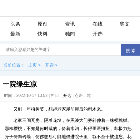
头条
原创
资讯
在线
奖文
最新
快料
独闻
开选
当前位置：
主页
>
开选
>
一院绿生凉
时间：2022-10-17 10:52 | 栏目：
开选
| 点击：
次
又到一年植树节，想起老家屋前屋后的树木来。
老家三间瓦房，隔着花墙，在黑漆大门旁斜伸着一株樱桃树。
那株樱桃，不知是何时栽的，倚着水沟，长得歪歪扭扭，却极力把
身子倚向砖墙，仿佛想尽可能地偎进院子里，就不至于被遗忘。花