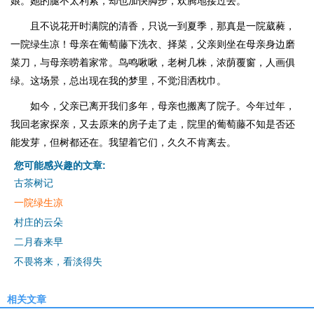
娘。她的腿不太利索，却也加快脚步，欢腾地接过去。
且不说花开时满院的清香，只说一到夏季，那真是一院葳蕤，
一院绿生凉！母亲在葡萄藤下洗衣、择菜，父亲则坐在母亲身边磨
菜刀，与母亲唠着家常。鸟鸣啾啾，老树几株，浓荫覆窗，人画俱
绿。这场景，总出现在我的梦里，不觉泪洒枕巾。
如今，父亲已离开我们多年，母亲也搬离了院子。今年过年，
我回老家探亲，又去原来的房子走了走，院里的葡萄藤不知是否还
能发芽，但树都还在。我望着它们，久久不肯离去。
您可能感兴趣的文章:
古茶树记
一院绿生凉
村庄的云朵
二月春来早
不畏将来，看淡得失
相关文章