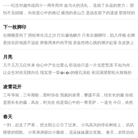
——纪念对越作战四十一周年而作 血与火的洗礼， 造就了永远的努力； 那
怕不见硝烟， 向前是心中的烙记 顽强的老山兰 是战友留下的遗迹 那曾经的
战豪里 仍然有男儿血性荡涤 挺拔...
下一枚脚印
右脚腕受伤了 拐杖将生活之沙 打出遍地鳞片 只有左侧脚印，陷入停顿 右脚
悬挂在距地面不远处 肿胀用来灼伤手指 淤血拒绝心跳的潮汐起落 在皮肤上
绽放出黑红色鳞片 疲劳，左脚守...
月亮
几千几万几亿年来 你心中产生过爱么 听说你只是一片戈壁荒漠 不知为何，
让众生对你无限向往 现实里一双�i�i的瞳孔深处 依旧渴望那轮火辣辣的
太阳 而我，仍静心地收集你的清辉...
凌霄花开
三年等候，三年期盼，那时你在 我栽的凌霄，攀援不高，结长长的藤 你就
是那长长的藤，风在，时光在 你是我心中的一尊菩萨，一道光 今日，依然
很郑重地想起过你 今日，依然像往...
春天
一到，赶走了严寒， 把太阳公公引了过来。 小鸟高兴的停在树枝上， 叽叽
喳喳的唱歌。 小草弟弟探出小脑袋， 花朵妹妹露出笑脸。 春天，农民伯伯