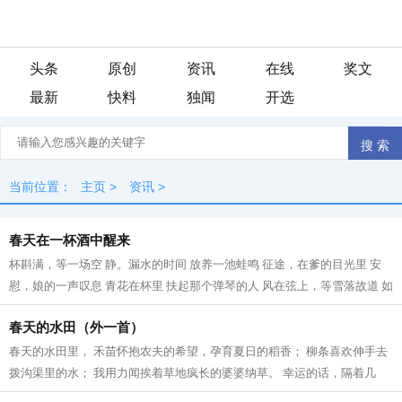
头条
原创
资讯
在线
奖文
最新
快料
独闻
开选
当前位置：
主页
>
资讯
>
春天在一杯酒中醒来
杯斟满，等一场空 静。漏水的时间 放养一池蛙鸣 征途，在爹的目光里 安
慰，娘的一声叹息 青花在杯里 扶起那个弹琴的人 风在弦上，等雪落故道 如
果仰望是一次突围 咽不下的那滴泪...
春天的水田（外一首）
春天的水田里， 禾苗怀抱农夫的希望，孕育夏日的稻香； 柳条喜欢伸手去
拨沟渠里的水； 我用力闻挨着草地疯长的婆婆纳草。 幸运的话，隔着几
个“田块”相框，能遇到十几只白鹭立...