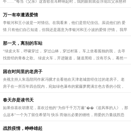
牛……”每当《父亲》这首歌在耳畔响起时，我的眼前就会浮现出父亲慈祥
的面孔和劳作不辍的背影。父亲的一...
万一有幸遭遇爱情
李银河和王小波是一对情侣。在我看来，他们是世纪佳侣。虽说他们的 爱
情 只有他们自己知道，但我还是愿意为李银河和王小波的爱情 抒情 。我早
就过了抒情的年龄，也严重怀疑世间...
那一天，离别的车站
“绿皮火车，呼啸穿过， 穿过山林，穿过村落， 车上坐着孤独的我， 去寻
找曾经的青春之歌。 绿皮火车，开进隧道， 隧道黑暗，没有尽头， 蓦然一
切，回到从前， 遥远的往事，让我...
困在时间里的老房子
央视主持人朱迅陪同作家冯骥才去看他在天津老城曾经住过的老房子。老
房子在一所百年四合院内，宛如绿色瀑布的紫藤萝爬满古色古香的小院，
冯骥才深情地望着换了主人的小院，眼...
春天亦是读书天
如果你喜欢胡赛尼，喜欢过他的“为你千千万万遍”��《追风筝的人》，那
么这本“一个为了留住希望与 快乐 而做出必要的牺牲，用爱的力量战胜恐
惧”的《灿烂千阳》更值得一读...
战胜疫情，峥峥雄起