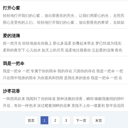
忙着 种稻谷、种蔬菜。 整个世界...
打开心窗
轻轻地打开我们的心窗， 放出那善良的亮光， 让我们用爱心的光， 去照亮
那心灵受伤的人们。 轻轻地打开我们的心窗， 放出那善良的希望， 去鼓励
那失明的人们， 让他们重拾生活的...
爱的涟漪
抓一把月光 轻轻地放在你脸上 那么多温柔 折叠起来带走 梦已经成为现实
柔和的夜空下 心儿似水 如天上的月亮 温柔地注视着你 泛起爱的涟漪 夜色
朦胧，月光匆匆 心交织着甜蜜 今生...
我是一把伞
我是一把伞 一把 专属于你的雨伞 我的存在 只因你的存在 我是一把伞 一把
只在雨中现身的雨伞 为你遮风和挡雨 是我生来的使命 我是一把伞 一把 在
雨中被你紧握的雨伞 你手里的温度...
沙枣花香
一阵西风吹来 我闻到了你的味道 那种淡雅的清香，瞬间 唤醒我脆弱的肺叶
开花，有你一样色泽 浓过鸳鸯湖畔的花事 竟抵不上你一缕夏初 那半亩花田
谁荒芜了我半生钟爱 剪过燕尾，...
首页
1
2
3
下一页
末页