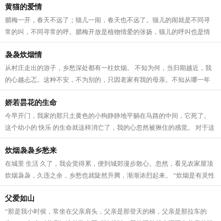
黄猫的爱情
腊梅一开，春天不远了；猫儿一闹，春天也不远了。猫儿的闹就是不同寻
常的叫，不同寻常的呼。腊梅开放是植物情爱的张扬，猫儿的呼叫也是情
爱的张扬。 不知其它猫是不是每年只有...
袅袅炊烟情
从村庄走出的游子，乡愁深处都有一柱炊烟。 不知为何，当归期越近，我
的心越忐忑。这种不安，不为别的，只因老家有我的母亲。不知从哪一年
开始，我开始懂得母亲，懂得了她一生...
娇若昙花的生命
今早开门，我家的那只土黄色的小狗静静地平躺在马路的中间，它死了。
这个幼小的 快乐 的生命就这样消亡了，我的心忽然被揪住的感觉。 对于这
个小生命的到来，很是偶然。约两个...
炊烟袅袅乡愁来
在城里 生活 久了，我会觉得累，便到城郊漫步散心。忽然，看见农家屋顶
炊烟袅袅，久违之余，乡愁也就陡然升腾，渐渐浓烈起来。 “炊烟是有灵性
的，不信，你看嘛！”记得这是母...
父爱如山
“那是我小时侯，常坐在父亲肩头，父亲是那登天的梯，父亲是那拉车的