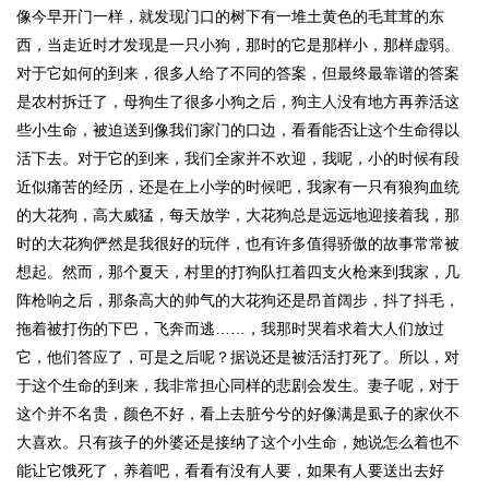
像今早开门一样，就发现门口的树下有一堆土黄色的毛茸茸的东
西，当走近时才发现是一只小狗，那时的它是那样小，那样虚弱。
对于它如何的到来，很多人给了不同的答案，但最终最靠谱的答案
是农村拆迁了，母狗生了很多小狗之后，狗主人没有地方再养活这
些小生命，被迫送到像我们家门的口边，看看能否让这个生命得以
活下去。对于它的到来，我们全家并不欢迎，我呢，小的时候有段
近似痛苦的经历，还是在上小学的时候吧，我家有一只有狼狗血统
的大花狗，高大威猛，每天放学，大花狗总是远远地迎接着我，那
时的大花狗俨然是我很好的玩伴，也有许多值得骄傲的故事常常被
想起。然而，那个夏天，村里的打狗队扛着四支火枪来到我家，几
阵枪响之后，那条高大的帅气的大花狗还是昂首阔步，抖了抖毛，
拖着被打伤的下巴，飞奔而逃……，我那时哭着求着大人们放过
它，他们答应了，可是之后呢？据说还是被活活打死了。所以，对
于这个生命的到来，我非常担心同样的悲剧会发生。妻子呢，对于
这个并不名贵，颜色不好，看上去脏兮兮的好像满是虱子的家伙不
大喜欢。只有孩子的外婆还是接纳了这个小生命，她说怎么着也不
能让它饿死了，养着吧，看看有没有人要，如果有人要送出去好