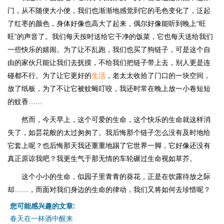
门，从不随便大小便，我们也渐渐地感觉到它的毛色变化了，泛起
了红枣的颜色，身体好像也高大了起来，偶尔好像能听到晚上“旺
旺”的声音了。我们每天按时送给它干净的饭菜，它也每天送给我们
一些快乐的嬉闹。为了让不乱跑，我们也买了狗链子，可是这个自
由的家伙只能让我们去抚摸，不给我们把链子带上去，别人更是连
碰都不行。为了让它更好的
生活
，老太太收拾了门口的一块空间，
放了纸板，为了不让它被蚊蝇叮咬，我还时常在晚上放一小卷短短
的蚊香……
然而，今天早上，这个可爱的生命，这个快乐的生命就这样消
失了，如昙花般的太过匆匆了。我后悔那个链子怎么没有及时地给
它套上呢？也后悔那天我还重重地踢了它世界一脚，它好像还没有
真正原谅我吧？我更生气于那无情的车轮碾过生命视如草芥。
这个小小的生命，似园子里青青的葵花，正是在饮露待放之际
却……，而面对我们身边的生命的律动，我们又将如何去珍惜呢？
您可能感兴趣的文章:
春天在一杯酒中醒来