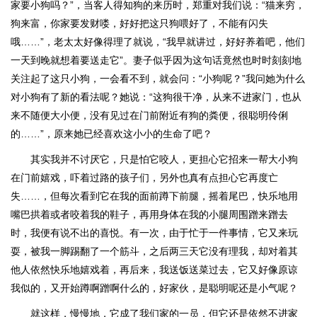
家要小狗吗？”，当客人得知狗的来历时，郑重对我们说：“猫来穷，
狗来富，你家要发财喽，好好把这只狗喂好了，不能有闪失
哦……”，老太太好像得理了就说，“我早就讲过，好好养着吧，他们
一天到晚就想着要送走它”。妻子似乎因为这句话竟然也时时刻刻地
关注起了这只小狗，一会看不到，就会问：“小狗呢？”我问她为什么
对小狗有了新的看法呢？她说：“这狗很干净，从来不进家门，也从
来不随便大小便，没有见过在门前附近有狗的粪便，很聪明伶俐
的……”，原来她已经喜欢这小小的生命了吧？
其实我并不讨厌它，只是怕它咬人，更担心它招来一帮大小狗
在门前嬉戏，吓着过路的孩子们，另外也真有点担心它再度亡
失……，但每次看到它在我的面前蹲下前腿，摇着尾巴，快乐地用
嘴巴拱着或者咬着我的鞋子，再用身体在我的小腿周围蹭来蹭去
时，我便有说不出的喜悦。有一次，由于忙于一件事情，它又来玩
耍，被我一脚踢翻了一个筋斗，之后两三天它没有理我，却对着其
他人依然快乐地嬉戏着，再后来，我送饭送菜过去，它又好像原谅
我似的，又开始蹲啊蹭啊什么的，好家伙，是聪明呢还是小气呢？
就这样，慢慢地，它成了我们家的一员，但它还是依然不进家