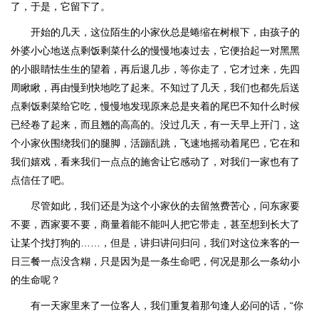
了，于是，它留下了。
开始的几天，这位陌生的小家伙总是蜷缩在树根下，由孩子的
外婆小心地送点剩饭剩菜什么的慢慢地凑过去，它便抬起一对黑黑
的小眼睛怯生生的望着，再后退几步，等你走了，它才过来，先四
周瞅瞅，再由慢到快地吃了起来。不知过了几天，我们也都先后送
点剩饭剩菜给它吃，慢慢地发现原来总是夹着的尾巴不知什么时候
已经卷了起来，而且翘的高高的。没过几天，有一天早上开门，这
个小家伙围绕我们的腿脚，活蹦乱跳，飞速地摇动着尾巴，它在和
我们嬉戏，看来我们一点点的施舍让它感动了，对我们一家也有了
点信任了吧。
尽管如此，我们还是为这个小家伙的去留煞费苦心，问东家要
不要，西家要不要，商量着能不能叫人把它带走，甚至想到长大了
让某个找打狗的……，但是，讲归讲问归问，我们对这位来客的一
日三餐一点没含糊，只是因为是一条生命吧，何况是那么一条幼小
的生命呢？
有一天家里来了一位客人，我们重复着那句逢人必问的话，“你