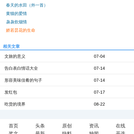
春天的水田（外一首）
黄猫的爱情
袅袅炊烟情
娇若昙花的生命
相关文章
文旅的意义
07-04
告白表白情话大全
07-14
形容美味佳肴的句子
07-14
发红包
07-17
吃货的境界
08-22
首页
头条
原创
资讯
在线
奖文
最新
快料
独闻
开选