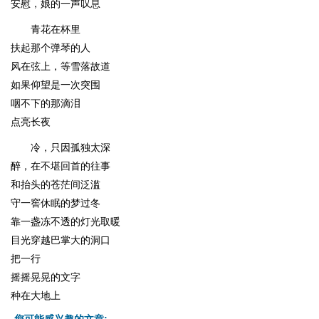
安慰，娘的一声叹息
青花在杯里
扶起那个弹琴的人
风在弦上，等雪落故道
如果仰望是一次突围
咽不下的那滴泪
点亮长夜
冷，只因孤独太深
醉，在不堪回首的往事
和抬头的苍茫间泛滥
守一窖休眠的梦过冬
靠一盏冻不透的灯光取暖
目光穿越巴掌大的洞口
把一行
摇摇晃晃的文字
种在大地上