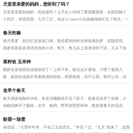
天堂里亲爱的妈妈，您听到了吗？
天堂里亲爱的妈妈，您知道吗？儿子在人间得了重度糖尿病，在医院躺了
十四天，倍受煎熬。七月三日，高达32 mmol/L的血糖指标忙乱了医生，一
连十二个小时的吊针打到第二天的凌晨一...
春天吃椿
推开晨雾，把记忆安放进口袋，那些柔软的时光和迷离的梦，若隐若现。
我家前面是条清清浅浅的小河，每天，鱼儿从上游潜游到下游，又从下游
逆流而上。春天河水澄澈无比，站在岸...
菜籽收 玉米种
拥挤在菜地里的油菜收割了！上班下班，路过这片菜地，习惯了凝望几
眼，挺拔的油菜杆举着饱满的籽粒，挤挤挨挨，你不让我，我不让你，仿
佛当年的黑白照上一张张天真的笑脸，在...
老早个春天
春天调皮地敲碎冰块，冬还没睡醒就不见了影子。迎春花张开了笑脸，小
动物也睁开了眼睛，水芹、春鹃、野荠菜熙熙和和，散发着春天的讯息。
山翘起了头，春水软绵绵的，野地绿茸...
盼望一场雪
俗话说，“大雪年年有，不在三九在四九。”冬至一过，“九天”就来了，这预