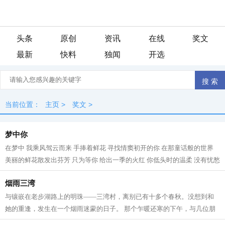
头条
原创
资讯
在线
奖文
最新
快料
独闻
开选
当前位置：
主页
>
奖文
>
梦中你
在梦中 我乘风驾云而来 手捧着鲜花 寻找情窦初开的你 在那童话般的世界
美丽的鲜花散发出芬芳 只为等你 给出一季的火红 你低头时的温柔 没有忧愁
我在一片柔情和泪水中 回想起我...
烟雨三湾
与镶嵌在老步湖路上的明珠——三湾村，离别已有十多个春秋。没想到和
她的重逢，发生在一个烟雨迷蒙的日子。 那个乍暖还寒的下午，与几位朋
友一起驱车到三湾观光。虽然天气阴沉...