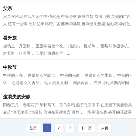
辛劳的双手 早早把新的一天点亮...
父亲
父亲 如今活在我的记忆中 依然是 中等身材 皮肤白皙 眉清目秀 英俊的广西
人 还有一些事 比如父亲对我讲述 苏秦和孙敬 锥刺股头悬梁 勉励我 学好过
硬本领 练好强健体魄 建设美丽家...
看升旗
操场上，升国旗， 宝宝学着敬个礼。 抬起头，挺起胸， 眼睛好像摄像机。
对着旗，盯着看， 五星红旗飘心里！...
中秋节
中秋的月亮， 总是那么的皎洁； 中秋的光影， 总是那么的柔和； 中秋的月
饼， 总是那么的香甜。 远方的儿女啊， 脚步匆匆， 终归回到温馨的家园，
团聚在父母的身旁。 十五高悬的...
这易失的安静
阳春三月，春暖花开 草长莺飞，百鸟争鸣 燕子飞回来了 在屋檐下筑起爱巢
麦苗“咯吧咯吧”地疯长 仿佛在宣读誓言 蓦然，一场寒流来袭 盛开的花被寒
风一瓣一瓣摘下 含苞的花不得...
首页
1
2
3
下一页
末页