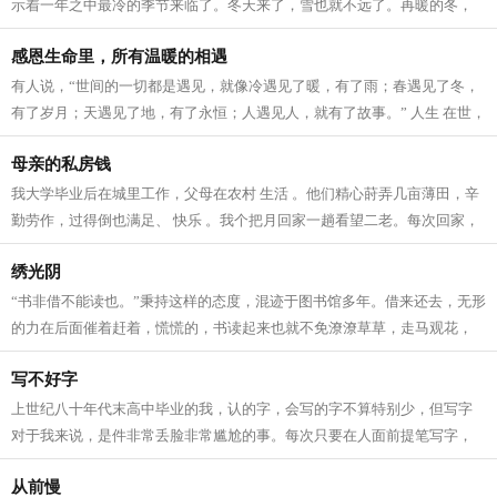
示着一年之中最冷的季节来临了。冬天来了，雪也就不远了。再暖的冬，
也总会有那么一两场雪的。那种...
感恩生命里，所有温暖的相遇
有人说，“世间的一切都是遇见，就像冷遇见了暖，有了雨；春遇见了冬，
有了岁月；天遇见了地，有了永恒；人遇见人，就有了故事。” 人生 在世，
没有平白无故的遇见，我们要感...
母亲的私房钱
我大学毕业后在城里工作，父母在农村 生活 。他们精心莳弄几亩薄田，辛
勤劳作，过得倒也满足、 快乐 。我个把月回家一趟看望二老。每次回家，
除了给母亲买些营养品，给父亲买些...
绣光阴
“书非借不能读也。”秉持这样的态度，混迹于图书馆多年。借来还去，无形
的力在后面催着赶着，慌慌的，书读起来也就不免潦潦草草，走马观花，
错过了很多精彩。回顾读过的书，...
写不好字
上世纪八十年代末高中毕业的我，认的字，会写的字不算特别少，但写字
对于我来说，是件非常丢脸非常尴尬的事。每次只要在人面前提笔写字，
我就会心发慌手发抖，感觉一笔在手，...
从前慢