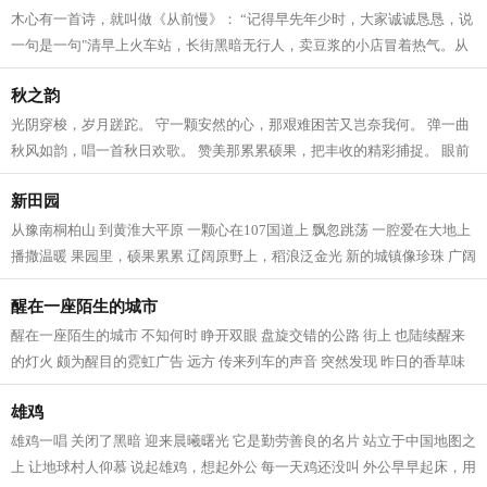
木心有一首诗，就叫做《从前慢》： “记得早先年少时，大家诚诚恳恳，说
一句是一句"清早上火车站，长街黑暗无行人，卖豆浆的小店冒着热气。从
前的日色变得慢，车、马、邮件都...
秋之韵
光阴穿梭，岁月蹉跎。 守一颗安然的心，那艰难困苦又岂奈我何。 弹一曲
秋风如韵，唱一首秋日欢歌。 赞美那累累硕果，把丰收的精彩捕捉。 眼前
的一切超越了传说。 麦浪是悠扬的...
新田园
从豫南桐柏山 到黄淮大平原 一颗心在107国道上 飘忽跳荡 一腔爱在大地上
播撒温暖 果园里，硕果累累 辽阔原野上，稻浪泛金光 新的城镇像珍珠 广阔
的新农村 一幅幅崭新的画卷 一片...
醒在一座陌生的城市
醒在一座陌生的城市 不知何时 睁开双眼 盘旋交错的公路 街上 也陆续醒来
的灯火 颇为醒目的霓虹广告 远方 传来列车的声音 突然发现 昨日的香草味
冰淇淋 融化在柏油路面 风如潮水般...
雄鸡
雄鸡一唱 关闭了黑暗 迎来晨曦曙光 它是勤劳善良的名片 站立于中国地图之
上 让地球村人仰慕 说起雄鸡，想起外公 每一天鸡还没叫 外公早早起床，用