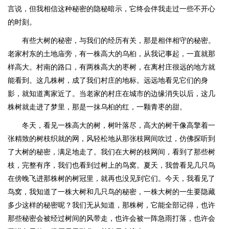
言说，但我相信这种秘密的隐秘暗示，它终会伴我走过一些不开心
的时刻。
有些大树的秘密，与我们的经历有关，那是相伴相守的秘密。
老家村东的土地庙旁，有一株高大的乌桕，从我记事起，一直就那
样高大。村南的路口，有两株高大的枣树，在离村庄很远的地方就
能看到。这几株树，成了我们村庄的地标。远远地看见它们的身
影，就知道离家近了。当老家的村庄在城市的边缘消失以后，这几
株树就走进了梦里，那是一抹乌桕的红，一颗青枣的甜。
冬天，看见一株高大的树，树叶落尽，高大的树干像高擎着一
张精致的树枝织就的网，风轻松地从那张枝网间吹过，仿佛探听到
了大树的秘密，满足地走了。我们在大树的枝网间，看到了那些树
枝，完整有序，我们也看到过树上的鸟窝。夏天，我曾看见几只鸟
在傍晚飞进那株树的树冠里，就再也没见到它们。今天，我看见了
鸟窝，我知道了一株大树和几只鸟的秘密，一株大树的一生要隐藏
多少这样的秘密呢？我们无从知道，那株树，它能全部记得，也许
那些秘密会被经过树间的风带走，也许会被一阵急雨打落，也许会