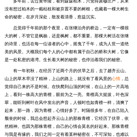
多年前，去过黄帝陵，看到森森柏木，只觉得肃穆庄严，从来
没有想过柏木的一截枯枝和被弃置不要的树根，也藏着一棵大树生
命的秘密，在岁月深处，散发着清香，愈益沉实。
总觉得千年前的那个夜里，在张继泊舟的桥边，一定有一棵很
大的树，不管它是枫杨，还是枫树，都不重要。那棵大树活在张继
的诗里，也活在每一位读者的心中，摇曳了千年，成为人世一道绝
美的风景。大概我们每个人的心中都有属于自己的桥和大树，它像
是一处私密的港湾。生长着大树的秘密，也停泊着我们的秘密。
有一年初秋，在经历了近两个月的伏旱之后，去了趟齐云山。
山上的草木早没了精神，上山的路上，就没有了看风景的
心情
，总
觉得自己来的不是时候。在快爬到山顶的时候，在山上的一片高地
上，看到一株高大的青檀，眼前为之一亮。青檀高大挺拔，叶色深
翠，能听到树叶在风中发出的声音，人顿时也如青檀一样，清爽了
起来，那一路，因为青檀，心情好多了。时隔很多年，在自己陷入
颓丧的时候，我总会想起齐云山上的那株青檀，它经历了伏旱，依
然精神。也因为那株青檀，自己的心情会莫名的好起来。那株青檀
与我是有缘的，我们之间一定有着某种秘密在，不可深知，也难以