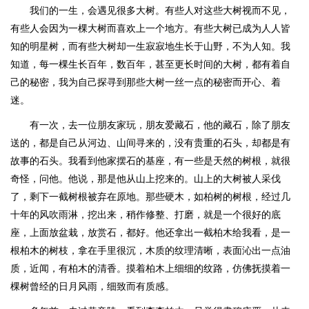
我们的一生，会遇见很多大树。有些人对这些大树视而不见，
有些人会因为一棵大树而喜欢上一个地方。有些大树已成为人人皆
知的明星树，而有些大树却一生寂寂地生长于山野，不为人知。我
知道，每一棵生长百年，数百年，甚至更长时间的大树，都有着自
己的秘密，我为自己探寻到那些大树一丝一点的秘密而开心、着
迷。
有一次，去一位朋友家玩，朋友爱藏石，他的藏石，除了朋友
送的，都是自己从河边、山间寻来的，没有贵重的石头，却都是有
故事的石头。我看到他家摆石的基座，有一些是天然的树根，就很
奇怪，问他。他说，那是他从山上挖来的。山上的大树被人采伐
了，剩下一截树根被弃在原地。那些硬木，如柏树的树根，经过几
十年的风吹雨淋，挖出来，稍作修整、打磨，就是一个很好的底
座，上面放盆栽，放赏石，都好。他还拿出一截柏木给我看，是一
根柏木的树枝，拿在手里很沉，木质的纹理清晰，表面沁出一点油
质，近闻，有柏木的清香。摸着柏木上细细的纹路，仿佛抚摸着一
棵树曾经的日月风雨，细致而有质感。