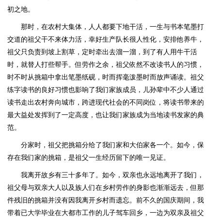
初之地。
那时，在农村大集体，人人都要下地干活，一生与书本笔墨打
交道的祖父干不来体力活，幸好生产队长很人性化，安排他养牛，
祖父只负责到坡上割草，定时牵出去溜一溜，到了有人用牛干活
时，就替人打些帮手。但劳作之余，祖父依然不改读书人的习惯，
时不时从挑箱中拿出笔墨纸砚，时而挥毫泼墨时而放声诵读。祖父
练字读书的良好习惯也影响了我们家族成员，儿孙辈中不少人通过
读书走出农村奔向城市，跨进现代社会的不同岗位，将读书带来的
最大益处发挥到了一定高度，也让我们家族成为当地读书发家的典
范。
分家时，祖父把挑箱分给了我们家和大伯家各一个。如今，保
存在我们家的挑箱，是祖父一生经历留下的唯一见证。
我离开故乡有三十多年了。如今，双亲也永远地离开了我们，
祖父母与双亲大人以及族人们在乡村劳作的身影也渐渐远去，但那
件残旧的挑箱并没有因我离开乡村而遗忘。前不久的国庆期间，我
带着已大学毕业在大都市工作的儿子驾车回乡，一边为双亲及祖父