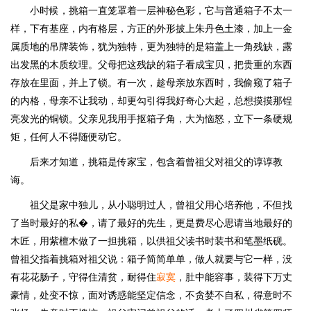
小时候，挑箱一直笼罩着一层神秘色彩，它与普通箱子不太一
样，下有基座，内有格层，方正的外形披上朱丹色土漆，加上一金
属质地的吊牌装饰，犹为独特，更为独特的是箱盖上一角残缺，露
出发黑的木质纹理。父母把这残缺的箱子看成宝贝，把贵重的东西
存放在里面，并上了锁。有一次，趁母亲放东西时，我偷窥了箱子
的内格，母亲不让我动，却更勾引得我好奇心大起，总想摸摸那锃
亮发光的铜锁。父亲见我用手抠箱子角，大为恼怒，立下一条硬规
矩，任何人不得随便动它。
后来才知道，挑箱是传家宝，包含着曾祖父对祖父的谆谆教
诲。
祖父是家中独儿，从小聪明过人，曾祖父用心培养他，不但找
了当时最好的私�，请了最好的先生，更是费尽心思请当地最好的
木匠，用紫檀木做了一担挑箱，以供祖父读书时装书和笔墨纸砚。
曾祖父指着挑箱对祖父说：箱子简简单单，做人就要与它一样，没
有花花肠子，守得住清贫，耐得住
寂寞
，肚中能容事，装得下万丈
豪情，处变不惊，面对诱惑能坚定信念，不贪婪不自私，得意时不