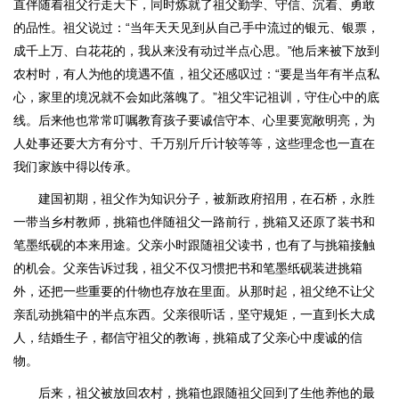
直伴随着祖父行走天下，同时炼就了祖父勤学、守信、沉着、勇敢
的品性。祖父说过：“当年天天见到从自己手中流过的银元、银票，
成千上万、白花花的，我从来没有动过半点心思。”他后来被下放到
农村时，有人为他的境遇不值，祖父还感叹过：“要是当年有半点私
心，家里的境况就不会如此落魄了。”祖父牢记祖训，守住心中的底
线。后来他也常常叮嘱教育孩子要诚信守本、心里要宽敞明亮，为
人处事还要大方有分寸、千万别斤斤计较等等，这些理念也一直在
我们家族中得以传承。
建国初期，祖父作为知识分子，被新政府招用，在石桥，永胜
一带当乡村教师，挑箱也伴随祖父一路前行，挑箱又还原了装书和
笔墨纸砚的本来用途。父亲小时跟随祖父读书，也有了与挑箱接触
的机会。父亲告诉过我，祖父不仅习惯把书和笔墨纸砚装进挑箱
外，还把一些重要的什物也存放在里面。从那时起，祖父绝不让父
亲乱动挑箱中的半点东西。父亲很听话，坚守规矩，一直到长大成
人，结婚生子，都信守祖父的教诲，挑箱成了父亲心中虔诚的信
物。
后来，祖父被放回农村，挑箱也跟随祖父回到了生他养他的最