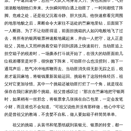
票。下午返回途中，忽然一大队人马身背大刀、头包黑围巾，气势
汹汹般地朝他们奔来。大伙瞬间明白遇上劫匪了，一时间都慌了阵
脚。危难之处，还是祖父沉着冷静、胆大技高。他快速察看完周围
的地形地貌之后，果断命令大家往不远处的苎麻地里钻，后面留下
一人断路。为了不让劫匪得逞，前面担挑箱的人如闪电般地飞了过
去，将所有的银两银票神速般地藏起来，并由一人把守，这人正是
祖父，其他人又照样挑着空箱子回到原路上快速前行。当劫匪追上
担空箱子的税差时，一场撕杀打斗就开始了，在强大的劫匪面前几
位税差哪里是对手，很快败下阵来，可劫匪什么也没捞到，抛下一
通骂声后，怒气冲冲地挥鞭而去。当劫匪消失得无影无踪之后，税
差才返回麻地，将银钱重新装箱运回。挑箱有了这段特殊经历，祖
父对它更加珍惜。其中一个挑箱还被劫匪打烂了一个角，就是现在
保存在我们家的那个挑箱。祖父曾感叹过：“那次在苎麻地把守银两
时，如果稍有一丝邪念，将银票拿几张揣在自己包里，一定会发笔
小财，而且谁也不会知道。”可祖父说他并没有那样做，他心中牢记
的是曾祖父的教诲，不贪婪不自私，做人要如箱子样简简单单。
祖父的挑箱，从装书和笔墨纸砚到装银元、银票的转变，都一