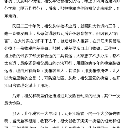
张扬，失意时不懊恼。祖父牢记曾祖父的话，考上了四川省第四师
范学校（即万县师范），后来，那担挑箱也伴随祖父走南闯北，奔
东走西。
民国二三十年代，祖父从学校毕业后，就回到大竹境内工作，
他一直奋发向上，从做普通教师到后升任教育督学。但因有人“陷
害”，在大竹实在“混”不下去了，就通过熟人推荐，在开江田房管理
处找了一份收税的差事做。那时，税差要亲自上门收钱。工作中，
遇上收的钱多了却没有合适的工具装运，大家想了不少办法，都不
太合适，最终还是祖父想出的办法可行，用跟随他多年的挑箱装钱
运送。理由只有两条：挑箱容量大，装得多；用挑箱作掩饰，让人
以为箱里装的全是书，可防避劫匪。从此，祖父至爱的挑箱，在开
江田房管理处派上了用场。
后来，祖父和税差们还遭遇过几次险被劫持的经历，其中一次
最为惊险。
那天，几个税官一大早出门，到开江辖管下的一个大乡镇去收
税，当天差事很顺，收获不小，很快就收了满满一挑箱的银元和银