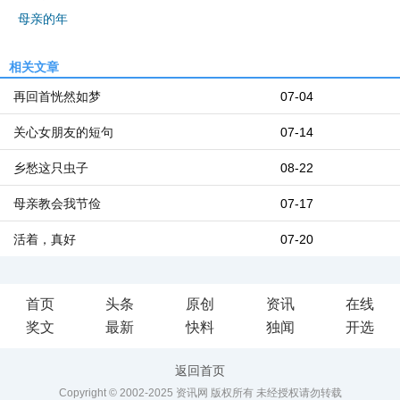
母亲的年
相关文章
再回首恍然如梦
07-04
关心女朋友的短句
07-14
乡愁这只虫子
08-22
母亲教会我节俭
07-17
活着，真好
07-20
首页
头条
原创
资讯
在线
奖文
最新
快料
独闻
开选
返回首页
Copyright © 2002-2025 资讯网 版权所有 未经授权请勿转载