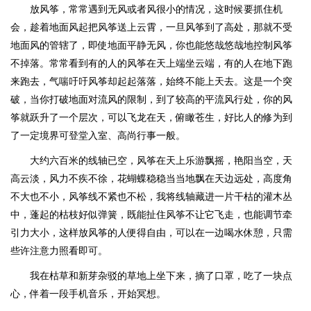
放风筝，常常遇到无风或者风很小的情况，这时候要抓住机
会，趁着地面风起把风筝送上云霄，一旦风筝到了高处，那就不受
地面风的管辖了，即使地面平静无风，你也能悠哉悠哉地控制风筝
不掉落。常常看到有的人的风筝在天上端坐云端，有的人在地下跑
来跑去，气喘吁吁风筝却起起落落，始终不能上天去。这是一个突
破，当你打破地面对流风的限制，到了较高的平流风行处，你的风
筝就跃升了一个层次，可以飞龙在天，俯瞰苍生，好比人的修为到
了一定境界可登堂入室、高尚行事一般。
大约六百米的线轴已空，风筝在天上乐游飘摇，艳阳当空，天
高云淡，风力不疾不徐，花蝴蝶稳稳当当地飘在天边远处，高度角
不大也不小，风筝线不紧也不松，我将线轴藏进一片干枯的灌木丛
中，蓬起的枯枝好似弹簧，既能扯住风筝不让它飞走，也能调节牵
引力大小，这样放风筝的人便得自由，可以在一边喝水休憩，只需
些许注意力照看即可。
我在枯草和新芽杂驳的草地上坐下来，摘了口罩，吃了一块点
心，伴着一段手机音乐，开始冥想。