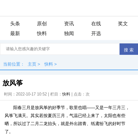
头条
原创
资讯
在线
奖文
最新
快料
独闻
开选
当前位置：
主页
>
快料
>
放风筝
时间：2022-10-17 10:52 | 栏目：
快料
| 点击：
次
阳春三月是放风筝的好季节，歌里也唱——又是一年三月三，
风筝飞满天。其实若按夏历三月，气温已经上来了，太阳也有些
晒，所以过了二月二龙抬头，就是外出踏青、纸鸢纷飞的好时节
了。