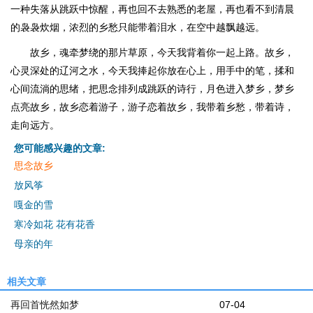
一种失落从跳跃中惊醒，再也回不去熟悉的老屋，再也看不到清晨
的袅袅炊烟，浓烈的乡愁只能带着泪水，在空中越飘越远。
故乡，魂牵梦绕的那片草原，今天我背着你一起上路。故乡，
心灵深处的辽河之水，今天我捧起你放在心上，用手中的笔，揉和
心间流淌的思绪，把思念排列成跳跃的诗行，月色进入梦乡，梦乡
点亮故乡，故乡恋着游子，游子恋着故乡，我带着乡愁，带着诗，
走向远方。
您可能感兴趣的文章:
思念故乡
放风筝
嘎金的雪
寒冷如花 花有花香
母亲的年
相关文章
再回首恍然如梦
07-04