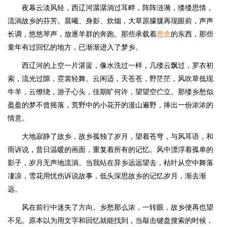
夜幕云淡风轻，西辽河潺潺淌过耳畔，阵阵涟漪，缕缕思情，
流淌故乡的芬芳。晨曦、身影、炊烟，大草原朦胧再现眼前，声声
长调，悠悠琴声，放逐羊群的奔跑。那些承载着
思念
的东西，那些
童年有过回忆的地方，已渐渐进入了梦乡。
西辽河的上空一片湛蓝，像水洗过一样，几缕云飘过，罗衣初
索，流光过隙，霓裳轻舞。云闲适，天苍苍，野茫茫，风吹草低现
牛羊，云缭绕，游子心头，佳期旷何许，望望空伫立。那缕乡愁似
盈盈的梦不曾摇落，荒野中的小花开的漫山遍野，捧出一份浓浓的
情意。
大地寂静了故乡，故乡孤独了岁月，望着苍穹，与风耳语，和
雨诉说，昔日温暖的画面，重复着所有的记忆。风中漂浮着孤单的
影子，岁月无声地流淌。当我站在异乡远远望去，枯叶从空中舞落
凄凉，雪花用忧伤诉说故事，低头深思故乡的记忆岁月，渐去渐
远。
风在前行中迷失了方向。乡愁那么浓，一转眼，故乡便再也望
不见。原本以为用文字和回忆就能找到，当敲击键盘搜索的时候，