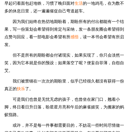
早起叼着面包赶地铁，习惯了晚归面对
生活
的一地鸡毛，在为数不
多的休息日里，还一遍遍催促自己弯道超车。
因为我们始终在热切地期盼着，期盼所有的付出都能有一个结
果，写一份策划会希望得到肯定与采纳，发一条朋友圈会希望得到
点赞与回应，看一部电影会希望有所
感悟
，读一本书会希望有所启
发。
但不是所有的期盼都会付诸现实，如果实现了，你只会淡然一
笑，因为它本就是你的预设；如果落空了呢？便妄自菲薄，自怨自
艾。
我们被禁锢在一次次的期盼里，似乎已经很久都没有获得一份
真正的
快乐
了。
可是我们也曾是无忧无虑的孩子，也曾坐在家门口，翘着小
脚，终日看日升日落，盼星星月亮和午后的麻雀嬉笑，为搬家的蚂
蚁指路。
或许，并不是每一件事都需要目的，不妨花一些时间尽情做一