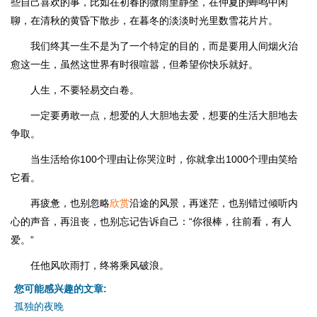
些自己喜欢的事，比如在初春的微雨里静坐，在仲夏的蝉鸣中闲
聊，在清秋的黄昏下散步，在暮冬的淡淡时光里数雪花片片。
我们终其一生不是为了一个特定的目的，而是要用人间烟火治
愈这一生，虽然这世界有时很喧嚣，但希望你快乐就好。
人生，不要轻易交白卷。
一定要勇敢一点，想爱的人大胆地去爱，想要的生活大胆地去
争取。
当生活给你100个理由让你哭泣时，你就拿出1000个理由笑给
它看。
再疲惫，也别忽略
欣赏
沿途的风景，再迷茫，也别错过倾听内
心的声音，再沮丧，也别忘记告诉自己：“你很棒，往前看，有人
爱。”
任他风吹雨打，终将乘风破浪。
您可能感兴趣的文章:
孤独的夜晚