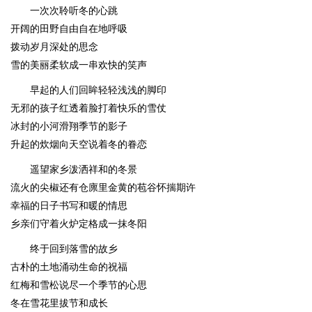
一次次聆听冬的心跳
开阔的田野自由自在地呼吸
拨动岁月深处的思念
雪的美丽柔软成一串欢快的笑声
早起的人们回眸轻轻浅浅的脚印
无邪的孩子红透着脸打着快乐的雪仗
冰封的小河滑翔季节的影子
升起的炊烟向天空说着冬的眷恋
遥望家乡泼洒祥和的冬景
流火的尖椒还有仓廪里金黄的苞谷怀揣期许
幸福的日子书写和暖的情思
乡亲们守着火炉定格成一抹冬阳
终于回到落雪的故乡
古朴的土地涌动生命的祝福
红梅和雪松说尽一个季节的心思
冬在雪花里拔节和成长